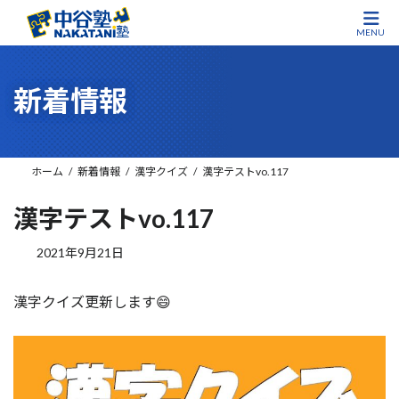
MENU
コ
ナ
ン
ビ
新着情報
テ
ゲ
ン
ー
ツ
シ
へ
ョ
ホーム
新着情報
漢字クイズ
漢字テストvo.117
ス
ン
キ
に
漢字テストvo.117
ッ
移
プ
動
2021年9月21日
漢字クイズ更新します😄