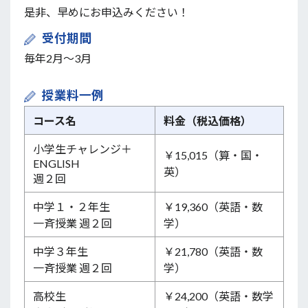
是非、早めにお申込みください！
受付期間
毎年2月〜3月
授業料一例
コース名
料金（税込価格）
小学生チャレンジ＋
￥15,015（算・国・
ENGLISH
英）
週２回
中学１・２年生
￥19,360（英語・数
一斉授業 週２回
学）
中学３年生
￥21,780（英語・数
一斉授業 週２回
学）
高校生
￥24,200（英語・数学