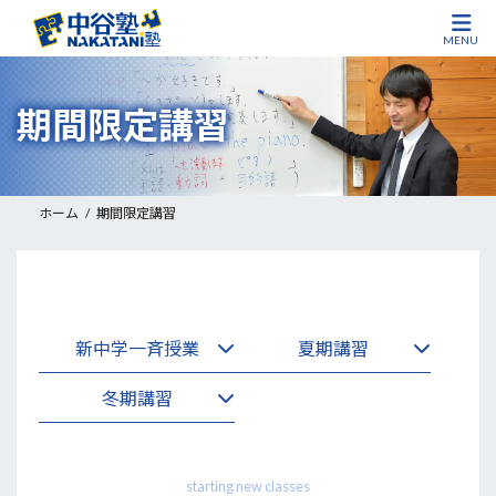
MENU
コ
ナ
ン
ビ
期間限定講習
テ
ゲ
ン
ー
ツ
シ
へ
ョ
ホーム
期間限定講習
ス
ン
キ
に
ッ
移
プ
動
新中学一斉授業
夏期講習
冬期講習
starting new classes