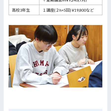
高校3年生
１講座(２h×5回) ¥19,800など